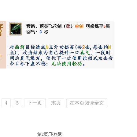
4
5
下一页
末页
在本页阅读全文
第2页:飞燕返