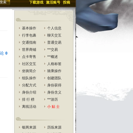
下载游戏
激活账号
投稿
基本操作
个人信息
行李包裹
聊天交互
交通指南
普通交易
世界商铺
**交易
论
0
点卡寄售
**概述
社区交互
人格标签
坐骑简介
骑乘操作
组队操作
创建团队
分配方式
身份获得
身份介绍
身份含义
排 行 榜
**游历
离线活动
小 贴 士
银两来源
历练来源