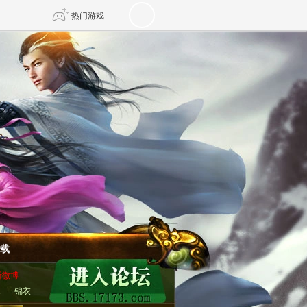
热门游戏
DNF
传奇4
剑网3旗舰版
新天龙八部
自由
诛仙世界
新仙侠5
载
听微博
乐
锦衣