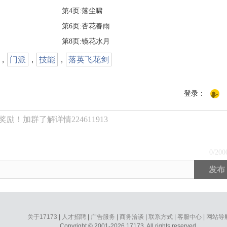
第4页:落尘啸
第6页:杏花春雨
第8页:镜花水月
，
门派
，
技能
，
落英飞花剑
登录：
励！加群了解详情224611913
0
/200
发布
关于17173
|
人才招聘
|
广告服务
|
商务洽谈
|
联系方式
|
客服中心
|
网站导
Copyright © 2001-2026 17173. All rights reserved.