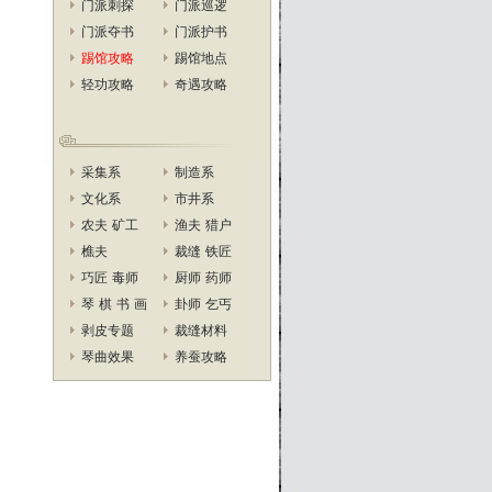
门派刺探
门派巡逻
门派夺书
门派护书
踢馆攻略
踢馆地点
轻功攻略
奇遇攻略
采集系
制造系
文化系
市井系
农夫
矿工
渔夫
猎户
樵夫
裁缝
铁匠
巧匠
毒师
厨师
药师
琴
棋
书
画
卦师
乞丐
剥皮专题
裁缝材料
琴曲效果
养蚕攻略