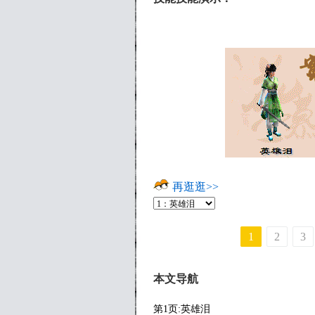
再逛逛>>
1
2
3
本文导航
第1页:英雄泪