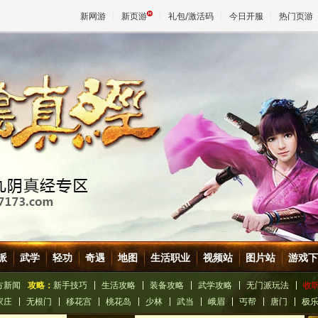
新网游
新页游
礼包/激活码
今日开服
热门页游
魔兽
天堂
王权与
派
武学
轻功
奇遇
地图
生活职业
视频站
图片站
游戏下
方新闻
攻略：
新手技巧
生活攻略
装备攻略
武学攻略
无门派玩法
收
家庄
无根门
移花宫
桃花岛
少林
武当
峨眉
丐帮
唐门
极