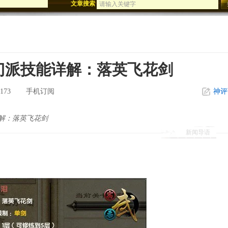
文章搜索
迅游年终盛典
影刀歌震撼公测
展示
门派技能详解：落英飞花剑
173
手机订阅
神评
解：落英飞花剑
新闻导语