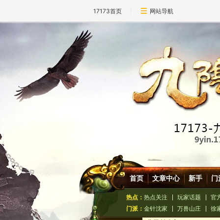
17173首页
网站导航
首页
文章中心
新手
门
热点：
热点关注
玩家话题
官
门派：
金针沈家
万兽山庄
徐
北原-神水宫