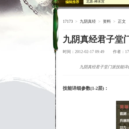
编辑推荐
北原-荒林2
九阴绝版武学坐骑邀您共襄
古墓魅影血剑出鞘 九阴墓
17173
>
九阴真经
>
资料
>
正文
九阴真经Q萌武侠人物 多图
九阴真经君子堂
时间：2012-02-17 09:49
17
作者：
九阴真经君子堂门派技能详
技能详细参数(1-2层)：