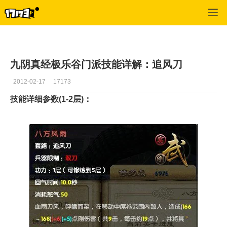
九阴真经
>
资料
>
正文
九阴真经极乐谷门派技能详解：追风刀
2012-02-17
17173
技能详细参数(1-2层)：