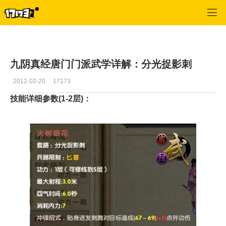
九阴真经
>
资料
>
正文
九阴真经唐门门派武学详解：分光捉影刺
2012-02-20
17173
技能详细参数(1-2层)：