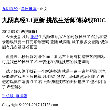
九阴真经
>
每日推荐
>
正文
九阴真经3.1更新 挑战生活师傅掉线BUG
2012-03-01
两把刷刷
今天更新以后
挑战
生活师傅 玩宝石的时候掉线了.然后在登
录游戏只要一打完账号密码 登陆 就闪退 试了跟多次登陆 偶尔
能有几次进游戏画面
但是没几秒后就闪退个 而且看见右上角有切磋技艺的图标
可是我已经掉线了 不应该还在切磋技艺的状态里啊
试了好久终于找到一个解决办法 就是一遍一遍的登陆 运气
好能进游戏画面后趁着没闪退赶紧按T点回城 然后闪退了 再
进游戏就在落脚点了 右上角切磋技艺的图标也没了 也不闪退
了 希望解决
手机版
|
电脑版
Copyright © 2001-2017 17173.com