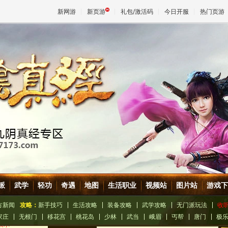
新网游
新页游
礼包/激活码
今日开服
热门页游
魔兽
天堂
王权与
派
武学
轻功
奇遇
地图
生活职业
视频站
图片站
游戏下
方新闻
攻略：
新手技巧
生活攻略
装备攻略
武学攻略
无门派玩法
收
家庄
无根门
移花宫
桃花岛
少林
武当
峨眉
丐帮
唐门
极