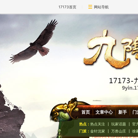
17173首页
网站导航
首页
文章中心
新手
门
热点：
热点关注
玩家话题
官
门派：
金针沈家
万兽山庄
徐