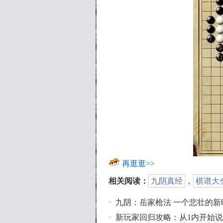
再逛逛>>
相关阅读：
九阴真经
，
棋谱大
九阴：岳家枪法 一个悲壮的新
新玩家回归攻略：从1内开始