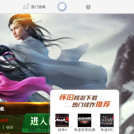
热门游戏
DNF
传奇4
剑网3旗舰版
新天龙八部
自由
诛仙世界
新仙侠5
载
听微博
乐
锦衣
传奇4
传奇4
奇迹世界经典
奇迹世界经典
奇迹MU
奇迹MU