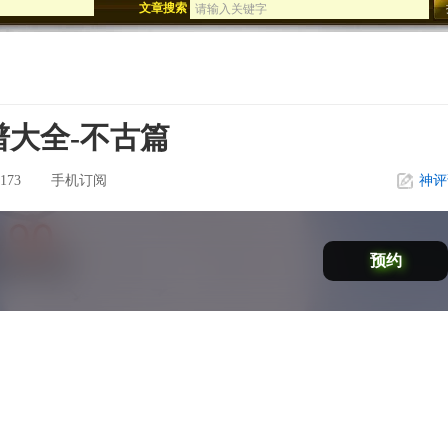
文章搜索
迅游年终盛典
影刀歌震撼公测
展示
大全-不古篇
173
手机订阅
神评
预约