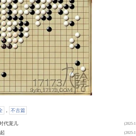
全
，
不古篇
时代宠儿
(2025-1
说起
(2025-1