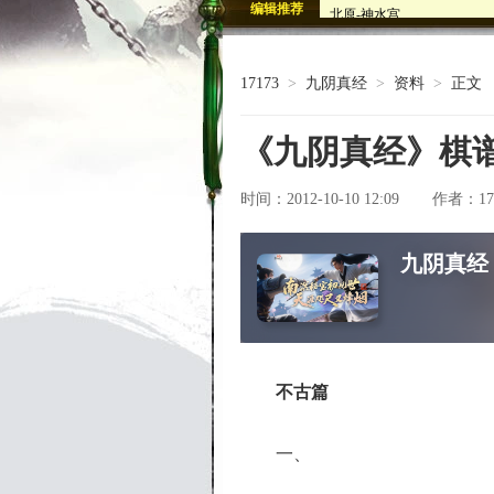
北原-神水宫
编辑推荐
北原-荒林2
九阴绝版武学坐骑邀您共襄
古墓魅影血剑出鞘 九阴墓
17173
>
九阴真经
>
资料
>
正文
九阴真经Q萌武侠人物 多图
《九阴真经》棋谱
时间：2012-10-10 12:09
17
作者：
九阴真经
不古篇
一、