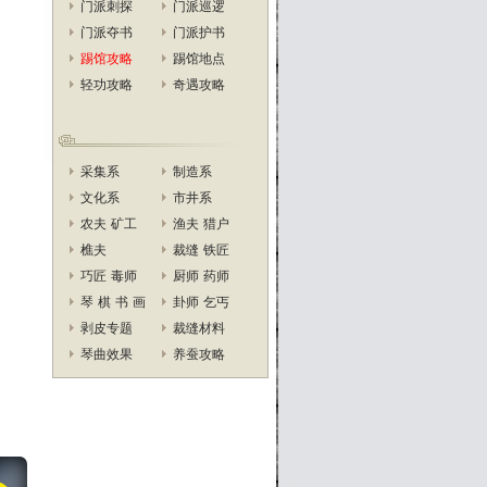
门派刺探
门派巡逻
门派夺书
门派护书
踢馆攻略
踢馆地点
轻功攻略
奇遇攻略
采集系
制造系
文化系
市井系
农夫
矿工
渔夫
猎户
樵夫
裁缝
铁匠
巧匠
毒师
厨师
药师
琴
棋
书
画
卦师
乞丐
剥皮专题
裁缝材料
琴曲效果
养蚕攻略