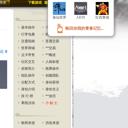
下载游戏
激活账号
投稿
诛仙世界
诛仙世界
AION
AION
红色警戒
红色警戒
基本操作
个人信息
唤回你我的青春记忆...
唤回你我的青春记忆...
行李包裹
聊天交互
交通指南
普通交易
世界商铺
**交易
论
0
点卡寄售
**概述
社区交互
人格标签
坐骑简介
骑乘操作
组队操作
创建团队
分配方式
身份获得
身份介绍
身份含义
排 行 榜
**游历
离线活动
小 贴 士
银两来源
历练来源