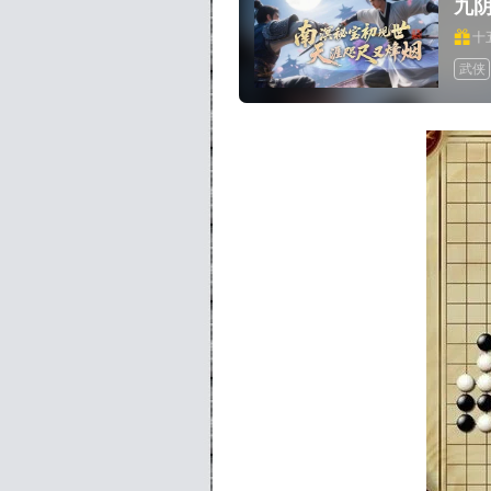
九
十
武侠