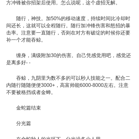
方冲锋被你招架后使用。怎么说呢，这个虚招无解。
随行，神技。加50%的移动速度，持续时间比冷却时
间还长，这就可以全程随行。随行加冲锋伤害和怒招的暴
击率。注意要一直随行，否则在对方有破绽的时候你还要
补一个才能吞鲸。
缠身，满级附加30的伤害。自己凭感觉用吧，感觉还
是离多好- -
吞鲸，九阴里为数不多的可以秒人技能之一。配合二
内随行随随便便3000+，高富帅能6000-8000左右。注意
不要被格挡或者金蝉。
金蛇篇结束
分光篇