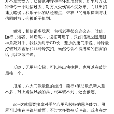
并不是无敌的，它会被冲锋和单体怒招克制。如果对方在
冲锋你一个吐信过去，对方只受伤害不受效果。而且出招
速度略慢，和爪子比的话还差点。锦衣卫的鬼爪探幽与吐
信同时放，会被爪子抓到。
鳞潜，相信很多玩家，包括老手都会这么连。吐信，
随行，潜磷。然后呢- -，没招可用了，只好招架企图用眼
神杀死对手。我认为对于CD长，蓝少的唐门来说，冲锋最
好破对方虚招和非冲锋实招。当然你舍不得潜磷的伤害的
话可以继续冲锋。
反噬，无用的实招，可以拖出快捷栏。也可以在破防
后接一个。
甩尾，八大门派最慢的虚招，燕行+破防欺负新人差
不多，对上跑位风骚的高手根本破不到，还会被连。
so~这就需要揣摩对手的心里和较好的思考能力。甩
尾可以接在冲锋的后面，不过大多数被反冲锋。或者在对