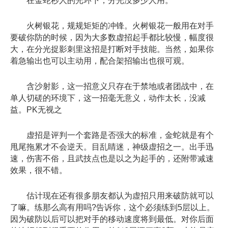
在金蛇秒人的光环下，分光没多少人用。
火树银花，规规矩矩的冲锋。火树银花一般用在对手
要破你防的时候，因为大多数虚招起手都比较慢，幅度很
大，在分光捉影刺里这招是打断对手技能。当然，如果你
着急输出也可以主动用，配合架招输出也很可观。
含沙射影，这一招意义只存在于禁地或者团战中，在
单人切磋的环境下，这一招毫无意义，动作太长，没减
益。PK无视之
虚招是评判一个套路是否强大的标准，金蛇就是有个
甩尾拖累才不会逆天。目乱睛迷，神级虚招之一。出手迅
速，伤害不俗，且武技点也是以之为起手的，还附带减速
效果，很不错。
估计现在还有很多朋友都认为虚招只用来破防就可以
了嘛。练那么高有用吗?告诉你，这个必须练到5层以上。
因为破防以后可以把对手的移动速度将到最低。对你后面