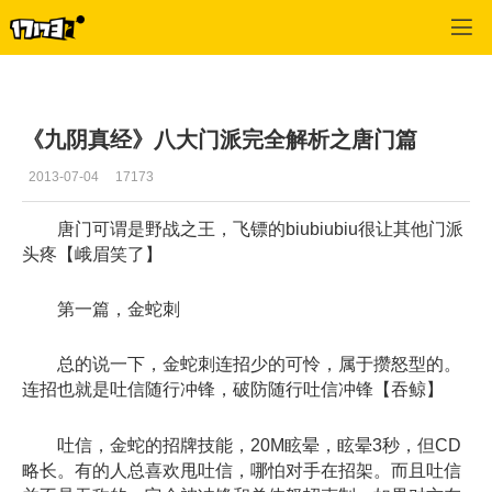
九阴真经
>
唐门
>
正文
《九阴真经》八大门派完全解析之唐门篇
2013-07-04
17173
唐门可谓是野战之王，飞镖的biubiubiu很让其他门派
头疼【峨眉笑了】
第一篇，金蛇刺
总的说一下，金蛇刺连招少的可怜，属于攒怒型的。
连招也就是吐信随行冲锋，破防随行吐信冲锋【吞鲸】
吐信，金蛇的招牌技能，20M眩晕，眩晕3秒，但CD
略长。有的人总喜欢甩吐信，哪怕对手在招架。而且吐信