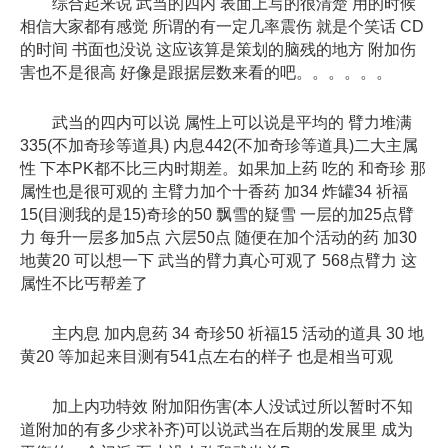
综合起来说 武当的四内 表面上写的很清楚 用的时候
相信大家都有感觉 所谓的有一定几率震伤 就是个笑话 CD
的时间 书面也没说 这应该算是策划的脑残的地方 附加伤
害也不是很高 好像是跟据层数来看的吧。。。。。。
武当的四内可以说 属性上可以说是平均的 臂力堆满
335(不加奇珍等道具) 内息442(不加奇珍等道具)二大主属
性 下本PK都不比三内时期差。如果加上药 吃的 和奇珍 那
属性也是很可观的 主臂力加个十香药 加34 炸罐34 祈福
15(目测我的是15)奇珍的50 飘雪的疑雪 一层的加25点臂
力 每升一层多加5点 六层50点 随便在加个活动的药 加30
地黄20 可以想一下 武当的臂力真心可观了 568点臂力 这
属性不比丐帮差了
主内息 加内息药 34 奇珍50 祈福15 活动的道具 30 地
黄20 等加起来目测有541点左右的样子 也是相当可观
加上内功特效 附加阳伤害(本人没试过所以暂时不知
道附加的有多少求补齐)可以说武当在后期的发展里 成为