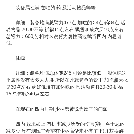
装备属性满 在吃的 药 及活动物品等等
详细：装备堆满总臂力477点 加吃的 34点 药34点 活
动物品 20-30不等 祈福15点左右 飘雪加成六层50点左右
总臂力：660点 相对来说臂力属性高过武当四内 内息偏
低。
体魄
详细：装备堆满总体魄245 可说是比较低 一般体魄这
个属性没有太多人去堆 所以在此就简单的说下 加吃点大概
是30点左右 药好像没有加体魄的吧 活动道具20-30 祈福
15 总体魄340点左右
在现在的四内时期 少林都被说为废了的门派
四内 效果如上 有机率减少所受的伤害(额，至于总的
减多少;没有测试了希望有少林高僧来补齐了下)并获得旃