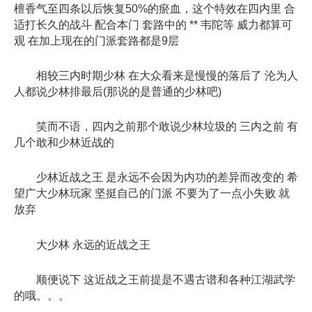
檀香气至四条以后恢复50%的瘀血，这个特效在四内里 合
适打长久的战斗 配合本门 套路中的 ** 韦陀等 威力都算可
观 在加上现在的门派套路都是9层
相较三内时期少林 在大众看来是慢慢的落后了 沦为人
人都说少林排最后(那说的是普通的少林吧)
笑而不语，四内之前那个敢说少林垃圾的 三内之前 有
几个敢和少林近战的
少林近战之王 是永远不会因为内功的差异而改变的 希
望广大少林玩家 坚挺自己的门派 不要为了一点小失败 就
放弃
大少林 永远的近战之王
顺便说下 这近战之王前提是不遇古谱和各种江湖武学
的哦。。。