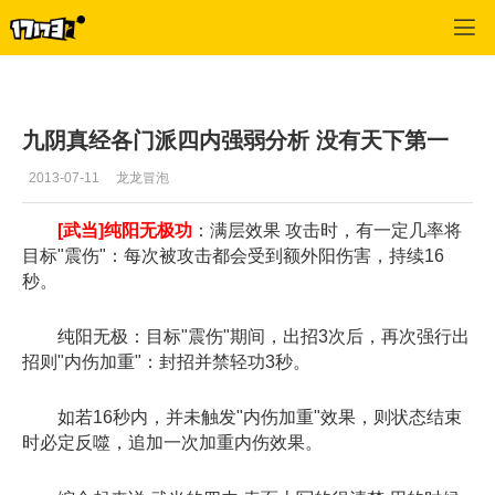
九阴真经
>
每日推荐
>
正文
九阴真经各门派四内强弱分析 没有天下第一
2013-07-11
龙龙冒泡
[武当]纯阳无极功
：满层效果 攻击时，有一定几率将
目标"震伤"：每次被攻击都会受到额外阳伤害，持续16
秒。
纯阳无极：目标"震伤"期间，出招3次后，再次强行出
招则"内伤加重"：封招并禁轻功3秒。
如若16秒内，并未触发"内伤加重"效果，则状态结束
时必定反噬，追加一次加重内伤效果。