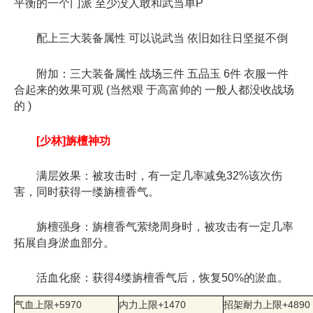
平衡的一个门派 至少没人敢和武当单P
配上三大装备属性 可以说武当 依旧如往日坚挺不倒
附加：三大装备属性 战场三件 五品玉 6件 衣服一件
合起来的效果可观 (当然艰 于高富帅的 一般人都没收战场
的 )
[少林]旃檀神功
满层效果：被攻击时，有一定几率减免32%该次伤
害，同时获得一缕旃檀香气。
旃檀强身：旃檀香气萦绕周身时，被攻击有一定几率
拓展自身淤血部分。
活血化瘀：获得4缕旃檀香气后，恢复50%的淤血。
气血上限+5970
内力上限+1470
招架耐力上限+4890