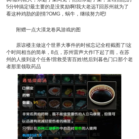
5分钟搞定!最主要的是没奖励啊!我大老远T回苏州就为了
看这种鸡肋的剧情?OMG，蜗牛，继续努力吧!
附赠一点大漠龙卷风游戏的图
原谅楼主做这个世界大事件的时候忘记全程截图了!这
个时间相当的简单，8点，苏州雷声大作!下起了雨，在苏
州的人接到这个任务!营救受害百姓!然后到暮色门口那个老
者那里领取药品