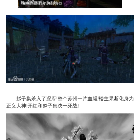
赵子集杀入了况府!整个苏州一片血腥!楼主果断化身为
正义大神!开红和赵子集决一死战!