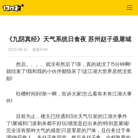
九阴真经
>
任务
>
正文
《九阴真经》天气系统日食夜 苏州赵子亟屠城
2013-08-12
逍遥行94
然后。。。。就没有然后了!亲，真的就没了!5分钟啊!
就结束了!我和我的小伙伴都惊呆了!这江湖大世界居然没奖
励!
吐槽时间到!第一啊，告诉大家!怎么看有木有江湖大事
件!
目前为止，楼主已经遇到3次天气引发的江湖大事件
了!屠城和门派刺杀都不好玩!感觉是赶出来的!特别是屠城!
完全没有那种大气的感觉!只是零星的尸体，且任务过于单
调!做药救人，杀赵子集同党，然后杀赵子集，全程熟悉的