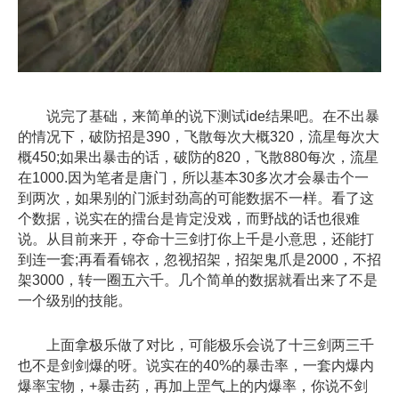
说完了基础，来简单的说下测试ide结果吧。在不出暴
的情况下，破防招是390，飞散每次大概320，流星每次大
概450;如果出暴击的话，破防的820，飞散880每次，流星
在1000.因为笔者是唐门，所以基本30多次才会暴击个一
到两次，如果别的门派封劲高的可能数据不一样。看了这
个数据，说实在的擂台是肯定没戏，而野战的话也很难
说。从目前来开，夺命十三剑打你上千是小意思，还能打
到连一套;再看看锦衣，忽视招架，招架鬼爪是2000，不招
架3000，转一圈五六千。几个简单的数据就看出来了不是
一个级别的技能。
上面拿极乐做了对比，可能极乐会说了十三剑两三千
也不是剑剑爆的呀。说实在的40%的暴击率，一套内爆内
爆率宝物，+暴击药，再加上罡气上的内爆率，你说不剑