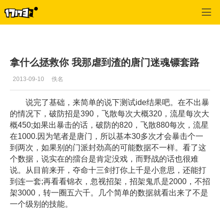
九阴真经
>
移动轻应用
>
正文
拿什么拯救你 我那虐到渣的唐门迷魂镖套路
2013-09-10
佚名
说完了基础，来简单的说下测试ide结果吧。在不出暴
的情况下，破防招是390，飞散每次大概320，流星每次大
概450;如果出暴击的话，破防的820，飞散880每次，流星
在1000.因为笔者是唐门，所以基本30多次才会暴击个一
到两次，如果别的门派封劲高的可能数据不一样。看了这
个数据，说实在的擂台是肯定没戏，而野战的话也很难
说。从目前来开，夺命十三剑打你上千是小意思，还能打
到连一套;再看看锦衣，忽视招架，招架鬼爪是2000，不招
架3000，转一圈五六千。几个简单的数据就看出来了不是
一个级别的技能。