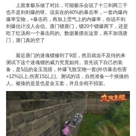
上面拿极乐做了对比，可能极乐会说了十三剑两三千
也不是剑剑爆的呀。说实在的40%的暴击率，一套内爆内
爆率宝物，+暴击药，再加上罡气上的内爆率，你说不剑
剑爆估计没人会信。唐门镖唐门，镖20个镖爆两下，还是
吃了红汤和一个暴击药的。数据量摆在这里，再不加强唐
门，唐门真的空了
最近唐门的迷魂镖修到了9层，然后就迫不及待的来
测试下这个迷魂镖的威力究竟如何。首先说下自己的装
备，是5品的金玉混搭，外爆飞散宝物一套(外功暴击伤害
+12%以上,伤害15以上)。测试的话，自然准备一个挨揍的
人。被揍的是是也是金玉套，并且全程不招架。