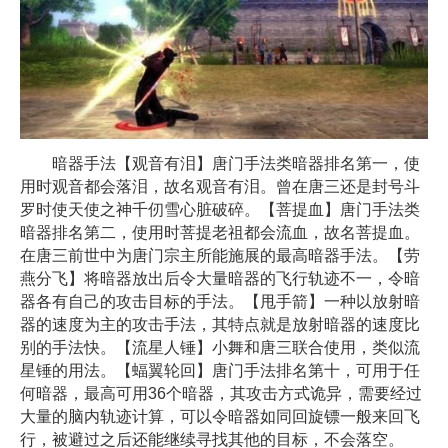
暗器手法【观音有泪】唐门手法类暗器排名第一，使
用时观音都会落泪，故名观音有泪。曾在唐三还是封号斗
罗时使天使之神千仞雪心脏破碎。【菩提血】唐门手法类
暗器排名第二，使用时菩提老祖都会流血，故名菩提血。
在唐三前世中为唐门宗主所能施展的最高暗器手法。【劳
燕分飞】将暗器放出后令大量暗器的飞行轨迹不一，令暗
器各有自己的攻击目标的手法。【甩手箭】一种以放射暗
器的速度为主的攻击手法，其特点就是放射暗器的速度比
别的手法快。【流星人锤】小舞和唐三联合使用，类似流
星锤的用法。【蝠翼轮回】唐门手法排名第十，可用于任
何暗器，最高可用36个暗器，其攻击方式诡异，需要经过
大量的脑内轨迹计算，可以令暗器如同回旋镖一般来回飞
行，被避过之后还能继续寻找其他的目标，不会落空。