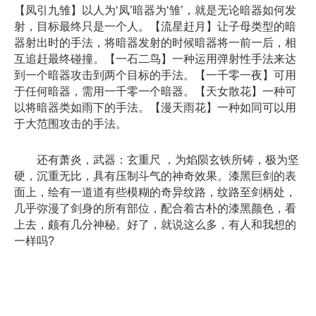
【凤引九雏】以人为‘凤’暗器为‘雏’，就是无论暗器如何发
射，目标最终只是一个人。【流星赶月】让子母类型的暗
器射出时的手法，将暗器发射的时候暗器将一前一后，相
互追赶最终碰撞。【一石二鸟】一种运用弹射性手法来达
到一个暗器攻击到两个目标的手法。【一千零一夜】可用
于任何暗器，需用一千零一个暗器。【天女散花】一种可
以将暗器类如雨下的手法。【漫天雨花】一种如同可以用
于大范围攻击的手法。
还有萧炎，武器：玄重尺 ，为焰陨玄铁所铸，极为坚
硬，沉重无比，具有压制斗气的神奇效果。漆黑巨剑的表
面上，绘有一道道有些模糊的奇异纹路，纹路至剑柄处，
几乎弥漫了剑身的所有部位，配合着古朴的漆黑颜色，看
上去，颇有几分神秘。好了，就说这么多，有人和我想的
一样吗?