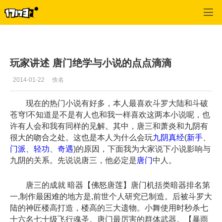
九阴真经
>
每日推荐
>
正文
玩家讲述 唐门绝学与小说的点点滴滴
2014-01-22
佚名
现在的热门小说有好多，本人最喜欢斗罗大陆和斗破
苍穹!不知道是不是有人也和我一样喜欢这两本小说呢，也
许有人会和我有同样的见解。其中，唐三和萧炎和九阴有
很大的吻合之处。这也是本人为什么会玩
九阴真经
(
新手
、
门派
、
轻功
、
奇遇
)的原因，下面我为大家说下小说影响与
九阴的关系。先说说唐三，他必定是
唐门
中人。
唐三的成就 暗器【佛怒唐莲】唐门机括类暗器排名第
一,制作最困难的地方是,前世个人研究已制造。后被斗罗大
陆的神匠楼高打造，楼高的三大遗物。小舞使用时秒杀七
十六名七十级飞行魂圣。唐门最厉害的群体武器。【暴雨