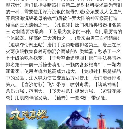
梨花针】唐门机括类暗器排名第二,是对材料要求最为苛刻
的一种，需要使用深海沉银的银母打造(必须要以人之血气
开启深海沉银银母的锐气)后被斗罗大陆的神匠楼高打造，
楼高的三大遗物之一。【孔雀翎】唐门机括类暗器排名第
三,对制造要求最高，工艺最为复杂的一种。唐门最厉害的
个体武器。楼高的三大遗物之一。(后来由唐三自行组装)
【追魂夺命阎王帖】唐门手法类暗器排名第三。唐三在冰
火两仪眼收集多种毒物混合而成的针类武器，秒杀了一名
七十级的魂圣残梦。【子母夺命追魂胆】唐门手法类暗器
排名第十一前一后撞击喷射，一颗内含多根毒针，一颗内
涵毒雾，使用者魂力越高威力越大。【龙须针】原是板晶
中的发晶，注入魂力使它变直后方可使用，唐门暗器排名
第八。【含沙射影】飞针带毒，喷射毒雾。【诸葛神弩】
杀伤力强，范围大。【飞天神爪】抓附力强。【紧背花装
弩】用肌肉伸缩发动。【袖箭】一套3枚，带保险。