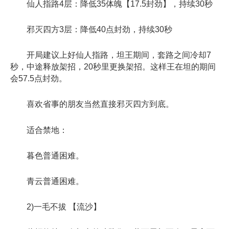
仙人指路4层：降低35体魄【17.5封劲】，持续30秒
邪灭四方3层：降低40点封劲，持续30秒
开局建议上好仙人指路，坦王期间，套路之间冷却7
秒，中途释放架招，20秒里更换架招。这样王在坦的期间
会57.5点封劲。
喜欢省事的朋友当然直接邪灭四方到底。
适合禁地：
暮色普通困难。
青云普通困难。
2)一毛不拔 【流沙】