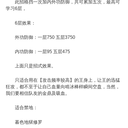
此招格挡一次加内外功防御，共可累加五次，最高可
学习6层，
6层效果：
外功防御：一层750 五层3750
内功防御：一层95 五层475
上面只是招式效果。
只适合用在【攻击频率较高】的王身上，让王的迅猛
狂攻，都不至于让自己血量向啃冰棒样瞬间空盘，当然，
我们要相信队友的金鼎及吸血。
适合禁地：
暮色地狱修罗