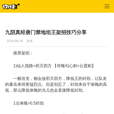
九阴真经
>
门派
>
正文
九阴真经唐门禁地坦王架招技巧分享
2016-08-28
佚名
推荐架招：
1)仙人指路+邪灭四方 【夺魄勾心刺+云霞刺】
一般坦克，都会放邪灭四方，降低王的封劲，让队友
的暴击来得更猛烈点。但是别忘了，封劲来自于体魄的高
低，那么降低体魄的当儿也会直接降低封劲。
1点体魄=0.5封劲