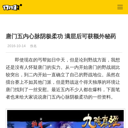
九阴真经
>
资料
>
正文
唐门五内心脉阴极柔功 满层后可获额外秘药
2016-10-14
佚名
即使现在的丐帮如日中天，但是论到野战方面，我想
还是没有人怀疑唐门的实力。从一内开始唐门的野战就比
较突出，到二内开始一直确立了自己的野战地位。虽然在
擂台赛上不如其他门派，但是野战这个得天独厚的环境让
唐门找到了一丝安慰。最近五内不少人都在爆料，下面笔
者也来给大家说说唐门五内心脉阴极柔功的一些资料。