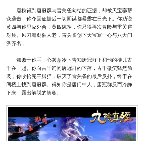
唐秋得到唐冠群与雷关雀勾结的证据，却被天宝寨帮
众袭击，你夺回证据后一切阴谋都暴露在日光下。你劝说
黄四与你里应外合，黄四婉拒，你只得再次冒险与雷关雀
对质。风刀霜剑催人老，雷关雀创下天宝寨一心与八大门
派齐名，
却败于你手，心灰意冷下告知唐冠群正和他的徒儿古
千在一起。你向古千询问唐冠群的下落，古千微笑猛然偷
袭，你收拾完三脚猫，破灭了雷关雀的最后反扑，终于在
阁楼上找到唐冠群。得知你是唐门中人，唐冠群反而冷静
下来，露出解脱的笑容。