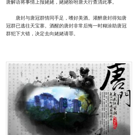
唐解语将事情上报姥姥，姥姥吩咐唐天行查清此事。
唐封与唐冠群情同手足，嗜好美酒。灌醉唐封得知唐
冠群已逃往天宝寨。酒醒的唐封非常后悔一时糊涂助唐冠
群犯下大错，决定去向姥姥请罪。