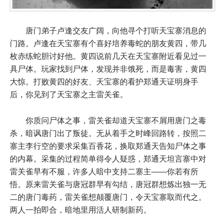
唐门弟子卢逢交友广阔，向他寻个打听天宝寨消息的
门路。卢逢在天宝寨有个喜好培养毒蛇的朋友黄四，带几
枚赤练蛇胆讨好他。黄四说前几天在天宝寨附近看见过一
具尸体。玩家找到尸体，发现并非饿死，而是毒害，黄四
大惊。打败黄四的好友、天宝寨的看护郑通天证明身手
后，你见到了天宝寨之主雷关雀。
你质问尸体之事，雷关雀却道天宝寨不屑用唐门之毒
杀，暗讽唐门出了叛徒。无从着手之时峰回路转，按照二
寨主李行空的要求采集百香花，换取郑通天告知尸体之事
的内幕。采集的过程简单得令人疑惑，郑通天坦言寨中对
雷关雀早有不服，许多人暗中支持二寨主——你若有所
悟。原来雷关雀与唐冠群早有勾结，唐冠群想炼出独一无
二的唐门毒药，雷关雀想颠覆唐门，令天宝寨取而代之。
两人一拍即合，暗地里用活人研制新药。