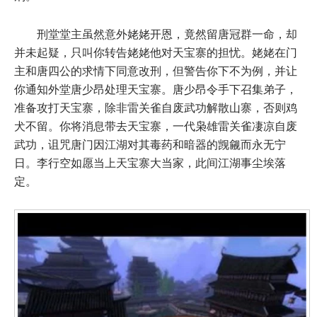
刑堂堂主虽然意外姥姥开恩，竟然留唐冠群一命，却
并未起疑，只叫你转告姥姥他对天宝寨的担忧。姥姥在门
主和唐四公的求情下同意改刑，但警告你下不为例，并让
你通知外堂唐少昂处理天宝寨。唐少昂令手下召集弟子，
准备攻打天宝寨，除非雷关雀自废武功解散山寨，否则鸡
犬不留。你将消息带去天宝寨，一代枭雄雷关雀凄凉自废
武功，诅咒唐门因江湖对其毒药和暗器的觊觎而永无宁
日。李行空如愿当上天宝寨大当家，此间江湖事尘埃落
定。