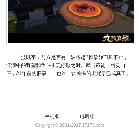
一波既平，前方是否有一波将起?树欲静而风不止，
江湖中的野望和争斗永无停歇之时。武当叛徒，幽灵山
庄，21年前的旧事——也许，雷关雀的诅咒早已成真了。
手机版
|
电脑版
Copyright © 2001-2017 17173.com