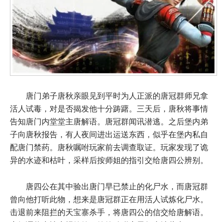
唐门弟子唐秋亲眼见到平时为人正派的唐冠群师兄拿
活人试毒，对是否揭发他十分踌躇。三天后，唐秋将事情
告知唐门内堂堂主唐解语。唐冠群闻讯潜逃。之后堡内弟
子向唐秋报告，有人夜间进出运送东西，似乎在堡内私自
配唐门禁药。唐秋嘱咐玩家前去调查取证。玩家发现了诡
异的水迹和枯叶，采样后按师姐的指引交给唐四公辨别。
唐四公在其中验出唐门早已禁止的化尸水，而唐冠群
曾向他打听此物，想来是唐冠群正在用活人试炼化尸水。
击退前来阻拦的天宝寨杀手，将唐四公的信交给唐解语。