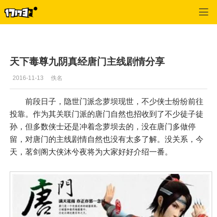
九阴真经
>
互动
>
正文
天下毒尊九阴真经唐门主线剧情分享
2016-11-13
佚名
前段日子，隐世门派念萝坝现世，不少侠士纷纷前往
投靠。作为其关联门派的唐门自然也招收到了不少徒子徒
孙，但多数侠士还是冲着念萝坝去的，没在唐门多做停
留，对唐门的主线剧情自然也没有太多了解。没关系，今
天，茗剑阁大侠沐兮夜将为大家好好介绍一番。