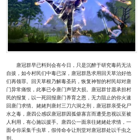
唐冠群早已料到会有今日，只是沉醉于研究毒药无法
自拔，如今村民们中毒已深，唐冠群恳求用回天草治好他
们再领罪。回天草根乃解毒圣药，恢复神智的村民却对唐
门异常痛恨，此事已令唐门声望大损。唐冠群甘愿承担村
民的报复，以一死回报唐门养育之恩，无力阻止的你火速
回唐门求情。姥姥判唐封三刀六洞之刑，唐冠群亲受化尸
水之毒，唐四公感叹唐冠群因孤僻寡言而遭受忽视以至被
人利用，有心施以援手。唐四公一面亲往姥姥处求情，一
面令你采集千虫草，假传命令让刑堂对唐冠群处以千虫之
刑。