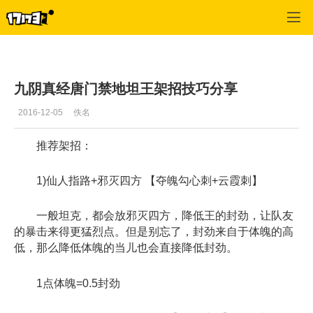
九阴真经
>
攻略
>
正文
九阴真经唐门禁地坦王架招技巧分享
2016-12-05
佚名
推荐架招：
1)仙人指路+邪灭四方 【夺魄勾心刺+云霞刺】
一般坦克，都会放邪灭四方，降低王的封劲，让队友
的暴击来得更猛烈点。但是别忘了，封劲来自于体魄的高
低，那么降低体魄的当儿也会直接降低封劲。
1点体魄=0.5封劲