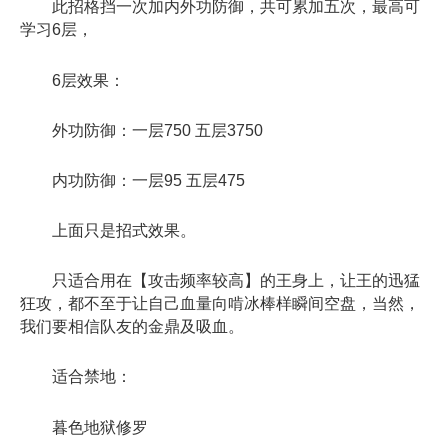
此招格挡一次加内外功防御，共可累加五次，最高可
学习6层，
6层效果：
外功防御：一层750 五层3750
内功防御：一层95 五层475
上面只是招式效果。
只适合用在【攻击频率较高】的王身上，让王的迅猛
狂攻，都不至于让自己血量向啃冰棒样瞬间空盘，当然，
我们要相信队友的金鼎及吸血。
适合禁地：
暮色地狱修罗