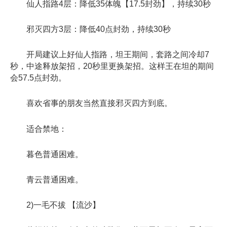
仙人指路4层：降低35体魄【17.5封劲】，持续30秒
邪灭四方3层：降低40点封劲，持续30秒
开局建议上好仙人指路，坦王期间，套路之间冷却7
秒，中途释放架招，20秒里更换架招。这样王在坦的期间
会57.5点封劲。
喜欢省事的朋友当然直接邪灭四方到底。
适合禁地：
暮色普通困难。
青云普通困难。
2)一毛不拔 【流沙】