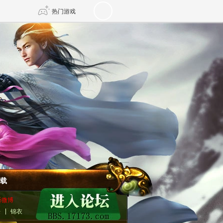
热门游戏
DNF
传奇4
剑网3旗舰版
新天龙八部
自由
诛仙世界
新仙侠5
载
听微博
乐
锦衣