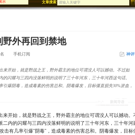
文章搜索
迅游年终盛典
影刀歌震撼公测
到野外再回到禁地
名
手机订阅
神评
出来开始，就是野战之王，野外霸主的地位可谓没人可以撼动。不过如
内的闪耀与三四内没落鲜明的说明了三十年河东，三十年河西这句话。
率引爆阴毒，造成毒素的伤害总和。阴毒爆发，目标僵直损失30%淤血，
新闻导语
出来开始，就是野战之王，野外霸主的地位可谓没人可以撼动。
派二内的闪耀与三四内没落鲜明的说明了三十年河东，三十年河
攻击有几率引爆"阴毒"，造成毒素的伤害总和。阴毒爆发，目标