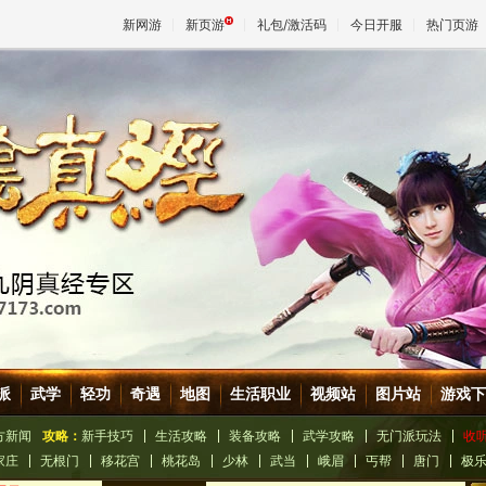
新网游
新页游
礼包/激活码
今日开服
热门页游
魔兽
天堂
王权与
派
武学
轻功
奇遇
地图
生活职业
视频站
图片站
游戏下
方新闻
攻略：
新手技巧
生活攻略
装备攻略
武学攻略
无门派玩法
收
家庄
无根门
移花宫
桃花岛
少林
武当
峨眉
丐帮
唐门
极
展示