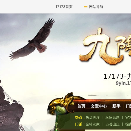
17173首页
网站导航
首页
文章中心
新手
门
热点：
热点关注
玩家话题
官
门派：
金针沈家
万兽山庄
徐
九阴真经Q萌武侠人物 多图