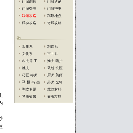
门派刺探
门派巡逻
门派夺书
门派护书
踢馆攻略
踢馆地点
轻功攻略
奇遇攻略
采集系
制造系
文化系
市井系
农夫
矿工
渔夫
猎户
樵夫
裁缝
铁匠
巧匠
毒师
厨师
药师
琴
棋
书
画
卦师
乞丐
剥皮专题
裁缝材料
上
琴曲效果
养蚕攻略
内
沙
迷