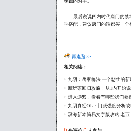
魂镖的对手。
最后说说四内时代唐门的禁地
学搭配，建议唐门的话都买一个
再逛逛>>
相关阅读：
九阴：岳家枪法 一个悲壮的新
新玩家回归攻略：从1内开始
进入游戏，看看有哪些我们要
九阴真经OL：门派强度分析
溟海新本简易文字版攻略 老五
0
0
条评论
人参与