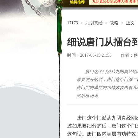
北原-神水宫
编辑推荐
北原-荒林2
九阴绝版武学坐骑邀您共襄
古墓魅影血剑出鞘 九阴墓
17173
>
九阴真经
>
攻略
>
正文
细说唐门从擂台
时间：2017-03-15 21:55
佚
作者：
唐门这个门派从九阴真经刚
果要细分的话，唐门这个门派二
唐门四内满层内功特效攻击有几
然后移动速
唐门这个门派从九阴真经刚
过如果要细分的话，唐门这个门
这句话。唐门四内满层内功特效 