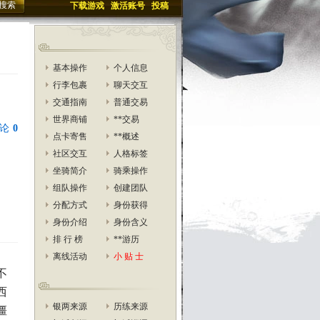
下载游戏
激活账号
投稿
基本操作
个人信息
行李包裹
聊天交互
交通指南
普通交易
世界商铺
**交易
论
0
点卡寄售
**概述
社区交互
人格标签
坐骑简介
骑乘操作
组队操作
创建团队
分配方式
身份获得
身份介绍
身份含义
排 行 榜
**游历
离线活动
小 贴 士
不
西
银两来源
历练来源
僵