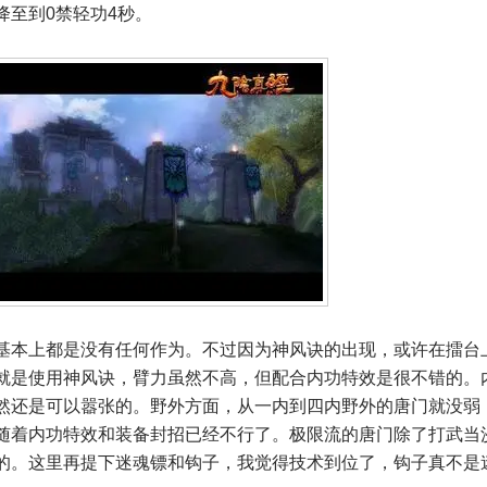
降至到0禁轻功4秒。
本上都是没有任何作为。不过因为神风诀的出现，或许在擂台
就是使用神风诀，臂力虽然不高，但配合内功特效是很不错的。
然还是可以嚣张的。野外方面，从一内到四内野外的唐门就没弱
随着内功特效和装备封招已经不行了。极限流的唐门除了打武当
的。这里再提下迷魂镖和钩子，我觉得技术到位了，钩子真不是