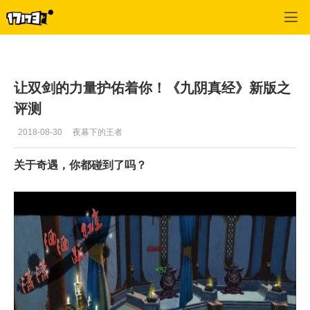
九阴真经
>
每日推荐
>
正文
让双剑的力量护佑着你！《九阴真经》新版之
评测
2018-08-30
夜幕下的王者
关于奇遇，你都碰到了吗？