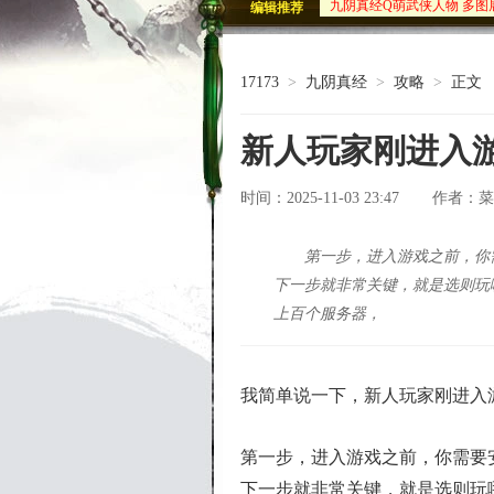
九阴真经Q萌武侠人物 多图
编辑推荐
北原-神水宫
北原-荒林2
九阴绝版武学坐骑邀您共襄
17173
>
九阴真经
>
攻略
>
正文
古墓魅影血剑出鞘 九阴墓
新人玩家刚进入
时间：2025-11-03 23:47
菜
作者：
第一步，进入游戏之前，你
下一步就非常关键，就是选则玩
上百个服务器，
我简单说一下，新人玩家刚进入
第一步，进入游戏之前，你需要
下一步就非常关键，就是选则玩