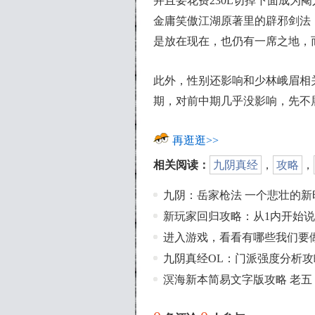
并且要花费230L切掉下面成为
金庸笑傲江湖原著里的辟邪剑法
是放在现在，也仍有一席之地，
此外，性别还影响和少林峨眉相
期，对前中期几乎没影响，先不
再逛逛>>
相关阅读：
九阴真经
，
攻略
，
九阴：岳家枪法 一个悲壮的新
新玩家回归攻略：从1内开始
进入游戏，看看有哪些我们要
九阴真经OL：门派强度分析
溟海新本简易文字版攻略 老五