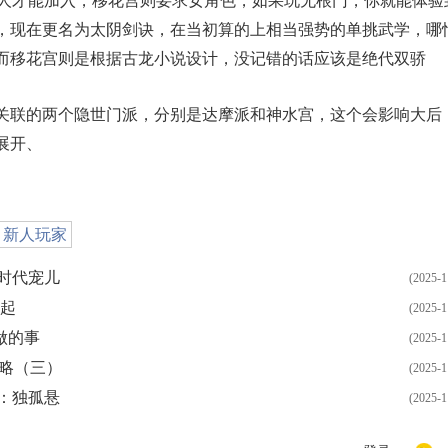
阉人才能加入，移花宫则要求女角色，如果玩无根门，你就能体验
，现在更名为太阴剑诀，在当初算的上相当强势的单挑武学，哪
而移花宫则是根据古龙小说设计，没记错的话应该是绝代双骄
关联的两个隐世门派，分别是达摩派和神水宫，这个会影响大后
展开、
新人玩家
时代宠儿
(2025-1
说起
(2025-1
做的事
(2025-1
攻略（三）
(2025-1
：独孤悬
(2025-1