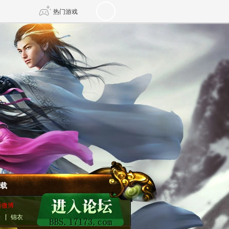
热门游戏
DNF
传奇4
剑网3旗舰版
新天龙八部
自由
诛仙世界
新仙侠5
载
听微博
乐
锦衣