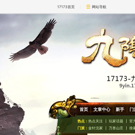
17173首页
网站导航
首页
文章中心
新手
门
热点：
热点关注
玩家话题
官
门派：
金针沈家
万兽山庄
徐