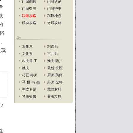
门派刺探
门派巡逻
后
门派夺书
门派护书
就
踢馆攻略
踢馆地点
轻功攻略
奇遇攻略
的
佬
，
采集系
制造系
人玩
文化系
市井系
农夫
矿工
渔夫
猎户
樵夫
裁缝
铁匠
巧匠
毒师
厨师
药师
琴
棋
书
画
卦师
乞丐
剥皮专题
裁缝材料
琴曲效果
养蚕攻略
2
性