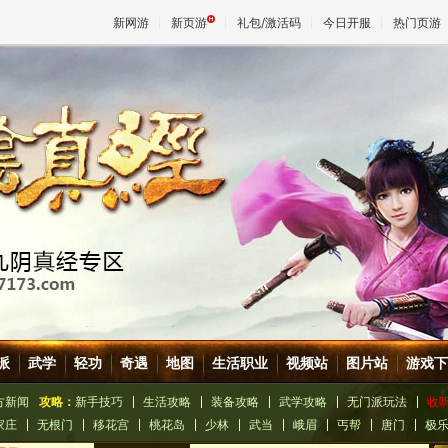
新网游
新页游
礼包/激活码
今日开服
热门页游
魔兽
天堂
王权与
派
武学
轻功
奇遇
地图
生活职业
视频站
图片站
游戏下
方新闻
攻略：
新手技巧
生活攻略
装备攻略
武学攻略
无门派玩法
收
家庄
无根门
移花宫
桃花岛
少林
武当
峨眉
丐帮
唐门
极