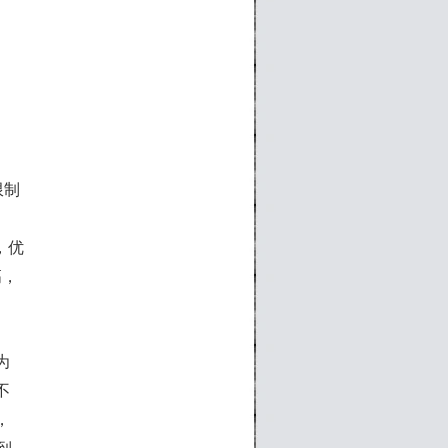
限制
，优
高，
为
不
，