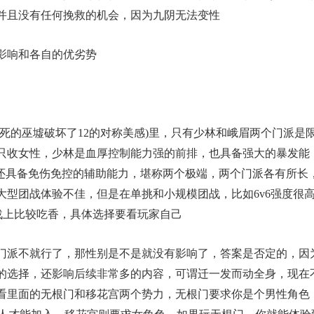
并且没有任何挽救的机会，因为九阴无法变性
影响和各自的优劣势
死的巫墟破坏了12的对称美感)里，只有少林和峨眉两个门派是
只收女性，少林是血厚控制能力强的前排，也具备强大的暴发能
，还具备免伤免控的辅助能力，堪称两个极端，两个门派各有所长
大型团战体验不佳，但是在单挑和小规模团战，比如6v6强度很
战上比较吃香，具体选择要看玩家自己
门派不就行了，那性别是不是就没有影响了，答案是否定的，因
的选择，还影响后续非常多的内容，可谓迁一发而动全身，现在
看里面的无根门和移花宫两个势力，无根门要求你是个男性角色