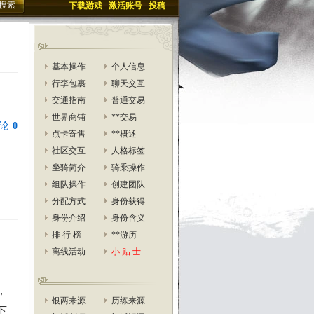
下载游戏
激活账号
投稿
基本操作
个人信息
行李包裹
聊天交互
交通指南
普通交易
世界商铺
**交易
论
0
点卡寄售
**概述
社区交互
人格标签
坐骑简介
骑乘操作
组队操作
创建团队
分配方式
身份获得
身份介绍
身份含义
排 行 榜
**游历
离线活动
小 贴 士
，
银两来源
历练来源
下