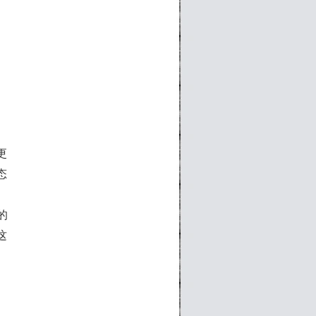
更
态
的
这