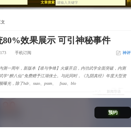
文章搜索
迅游年终盛典
影刀歌震撼公测
正文
展示
80%效果展示 可引神秘事件
173
手机订阅
神评
测一周年，新版本【谁与争锋】火爆开启，内功武学全面突破，内测
武学“醉八仙”免费赠予江湖侠士。与此同时，《九阴真经》年度大型资
除了hdr、ssao、pssm、 fxaa、blo
新闻导语
预约