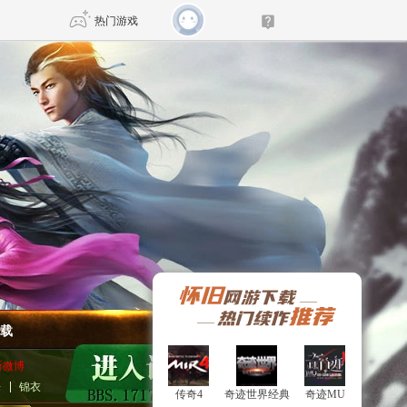
热门游戏
DNF
传奇4
剑网3旗舰版
新天龙八部
自由
诛仙世界
新仙侠5
载
听微博
乐
锦衣
传奇4
传奇4
奇迹世界经典
奇迹世界经典
奇迹MU
奇迹MU