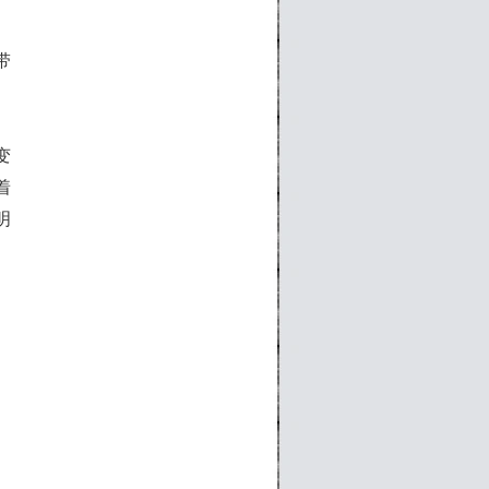
带
变
着
明