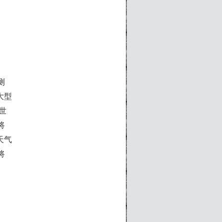
测
大型
次世
将
天气
将