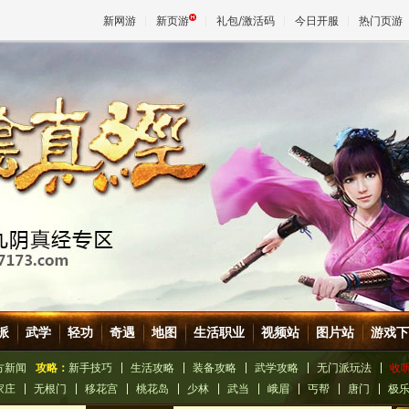
新网游
新页游
礼包/激活码
今日开服
热门页游
魔兽
天堂
王权与
派
武学
轻功
奇遇
地图
生活职业
视频站
图片站
游戏下
方新闻
攻略：
新手技巧
生活攻略
装备攻略
武学攻略
无门派玩法
收
家庄
无根门
移花宫
桃花岛
少林
武当
峨眉
丐帮
唐门
极