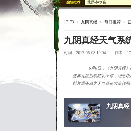
北原-神水宫
编辑推荐
北原-荒林2
九阴绝版武学坐骑邀您共襄
古墓魅影血剑出鞘 九阴墓
17173
>
九阴真经
>
每日推荐
>
九阴真经Q萌武侠人物 多图
九阴真经天气系统
时间：2013-06-08 19:04
17
作者：
6月6日，《九阴真经》内
盛典九星活动狂欢不停，纪念版
料片重头戏之天气昼夜大事件视频曝光，
九阴真经