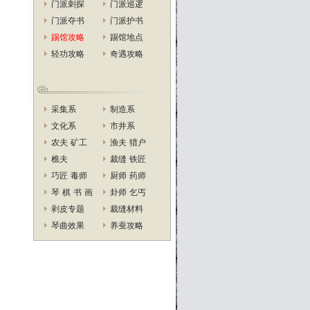
门派刺探
门派巡逻
门派夺书
门派护书
踢馆攻略
踢馆地点
轻功攻略
奇遇攻略
采集系
制造系
文化系
市井系
农夫
矿工
渔夫
猎户
樵夫
裁缝
铁匠
巧匠
毒师
厨师
药师
琴
棋
书
画
卦师
乞丐
剥皮专题
裁缝材料
琴曲效果
养蚕攻略