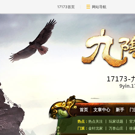
17173首页
网站导航
首页
文章中心
新手
门
热点：
热点关注
玩家话题
官
门派：
金针沈家
万兽山庄
徐