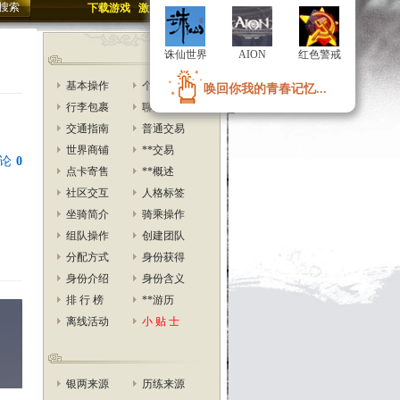
下载游戏
激活账号
投稿
诛仙世界
诛仙世界
AION
AION
红色警戒
红色警戒
基本操作
个人信息
唤回你我的青春记忆...
唤回你我的青春记忆...
行李包裹
聊天交互
交通指南
普通交易
世界商铺
**交易
论
0
点卡寄售
**概述
社区交互
人格标签
坐骑简介
骑乘操作
组队操作
创建团队
分配方式
身份获得
身份介绍
身份含义
排 行 榜
**游历
离线活动
小 贴 士
银两来源
历练来源