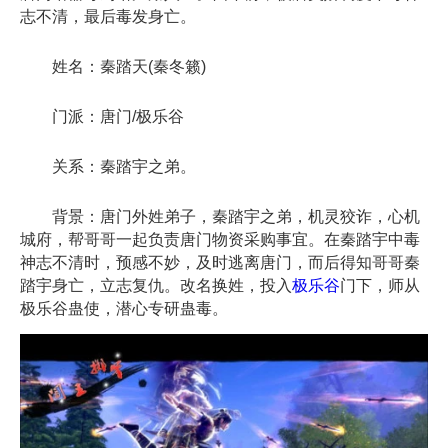
志不清，最后毒发身亡。
姓名：秦踏天(秦冬籁)
门派：唐门/极乐谷
关系：秦踏宇之弟。
背景：唐门外姓弟子，秦踏宇之弟，机灵狡诈，心机
城府，帮哥哥一起负责唐门物资采购事宜。在秦踏宇中毒
神志不清时，预感不妙，及时逃离唐门，而后得知哥哥秦
踏宇身亡，立志复仇。改名换姓，投入
极乐谷
门下，师从
极乐谷蛊使，潜心专研蛊毒。