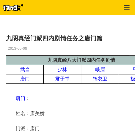
九阴真经
>
唐门
>
正文
九阴真经门派四内剧情任务之唐门篇
2013-05-08
九阴真经八大门派四内任务剧情
武当
少林
峨眉
唐门
君子堂
锦衣卫
唐门
：
姓名：唐美娇
门派：唐门