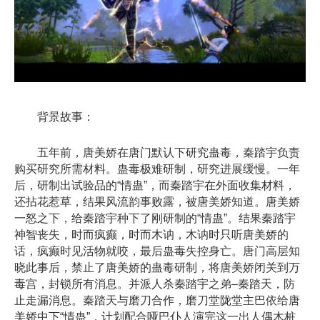
背景故事：
五年前，唐美娇在唐门默认下研究蛊毒，秦踏宇负责
购买研究所需材料。蛊毒极难研制，研究进展缓慢。一年
后，研制出试验品的“情蛊”，而秦踏宇在外面收集材料，
还拈花惹草，结果风流韵事败露，被唐美娇知道。唐美娇
一怒之下，给秦踏宇种下了刚研制的“情蛊”。结果秦踏宇
神智丧失，时而疯癫，时而木讷，木讷时只听唐美娇的
话，疯癫时见活物就咬，最后蛊毒失控身亡。唐门高层知
晓此事后，禁止了唐美娇的蛊毒研制，将唐美娇闭关到万
毒宫，封锁所有消息。并派人杀秦踏宇之弟–秦踏天，防
止走漏消息。秦踏天与磨刀合作，磨刀堂陇堂主巴依给唐
美娇中下“情蛊”，计划配合哑巴仆人演完这一出人偶木桩