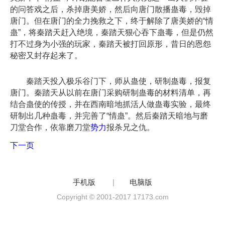
的问答戏之后，杀掉唐美娇，然后向唐门散播蛊毒，毁掉
唐门。但在唐门的全力挽救之下，终于解除了唐美娇的“情
蛊”，将秦踏天赶入绝境，秦踏天狠心吞下蛊毒，但是仍然
打不过身为小强的玩家，秦踏天被打回原形，昔日的恩怨
秘密又封存起来了。
秦踏天投入极乐谷门下，师从蛊使，研制蛊毒，报复
唐门。秦踏天从以前在唐门采购研制蛊毒的材料清单，再
结合蛊使的传授，并在西南暗地抓活人做蛊毒实验，最终
研制出几种蛊毒，并完善了“情蛊”。然后秦踏天暗地与磨
刀堂合作，依靠磨刀堂
势力
报杀兄之仇。
下一页
手机版
|
电脑版
Copyright © 2001-2017 17173.com