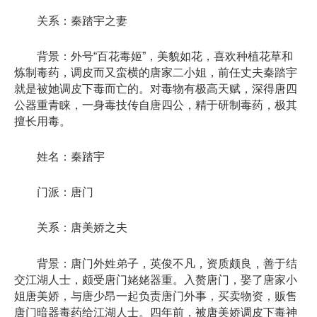
关系：秦踏宇之妻
背景：外号“百花毒姬”，美貌如花，喜欢种植花草和
炼制毒药，调皮而又蛮横的唐家二小姐，前任丈夫秦踏宇
就是被她调皮下毒而亡的。对毒物有极高天赋，深得唐四
公器重青睐，一身毒技传自唐四公，精于研制毒药，极其
擅长用毒。
姓名：秦踏宇
门派：唐门
关系：唐美娇之夫
背景：唐门外姓弟子，英俊不凡，资质颇良，善于结
交江湖人士，颇受唐门姥姥器重。入赘唐门，娶了唐家小
姐唐美娇，与唐少昂一起负责唐门外事，买卖物资，贩售
唐门暗器毒药给江湖人士。四年前，被唐美娇调皮下毒神