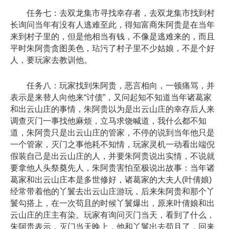
任务七：去双龙集市寻找幸存者，去双龙集市找到村
长询问当年有没有人逃难至此，得知富商朱阿贵是在当年
来到村子里的，但是他相当有钱，不像是逃难来的，而且
平时朱阿贵贪图美色，玷污了村子里不少姑娘，不是个好
人，要玩家去教训他。
任务八：玩家找到朱阿贵，恶言相向，一顿痛骂，并
表示是来替人向他来“讨债”，又问起知不知道当年诸葛家
和出云山庄的事情，朱阿贵以为是出云山庄的幸存后人来
调查灭门一事找他麻烦，立马求饶喊道，我什么都不知
道，朱阿贵只是出云山庄的管家，不停的说到当年他只是
一个管家，灭门之事他耗不知情，玩家灵机一动看出端倪
假装自己是出云山庄的人，并要朱阿贵说出实情，不说就
要拿他人头祭奠先人，朱阿贵害怕至极说出故事：当年诸
葛家和出云山庄本是多世修好，诸葛家的大夫人(叶倩娘)
经常带着他的丫鬟去出云山庄游玩，后来朱阿贵和那个丫
鬟勾搭上，在一次苟且的时候丫鬟爆出，原来叶倩娘和出
云山庄的庄主有染。玩家有询问灭门当天，看到了什么，
朱阿贵表示，灭门当天晚上，他和丫鬟出去苟且了，回来