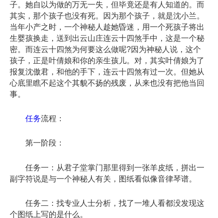
子。她自以为做的万无一失，但毕竟还是有人知道的。而
其实，那个孩子也没有死。因为那个孩子，就是沈小兰。
当年小产之时，一个神秘人趁她昏迷，用一个死孩子将出
生婴孩换走，送到出云山庄连云十四煞手中，这是一个秘
密。而连云十四煞为何要这么做呢?因为神秘人说，这个
孩子，正是叶倩娘和你的亲生孩儿。对，其实叶倩娘为了
报复沈傲君，和他的手下，连云十四煞有过一次。但她从
心底里瞧不起这个其貌不扬的残废，从来也没有把他当回
事。
任务
流程：
第一阶段：
任务一：从君子堂掌门那里得到一张羊皮纸，拼出一
副字符说是与一个神秘人有关，图纸看似像音律琴谱。
任务二：找专业人士分析，找了一堆人看都没发现这
个图纸上写的是什么。