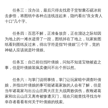
任务三：没办法，最后只得去找君子堂智囊石砚冰前
去参悟，将图纸中各种点连线连起来，隐约看出“良女青人
十口”几个字。
任务四：百思不解，正准备放弃，正在溜达之际却因
为地上的一滩水迹滑了一跤，图纸掉在了地上，玩家捡图
纸看到图纸反过来，得出字符是指“叶倩娘”三个字，觉的
神秘人应该就是叶倩娘。
任务五：自己前往找叶倩娘，问知不知道宝物被盗之
事，但是叶倩娘装疯卖傻问不出个所以然。
任务六：与掌门说明事情，掌门让玩家暗中调查叶倩
娘，并指出叶倩娘的事可能诸葛家族的人会有了解，但是
当年诸葛家与出云山庄两大庄主大战两败俱伤，夜晚诸葛
家和出云山庄又离奇被惨遭灭门，现在只能查找寻找当年
幸存者看看有何关于叶倩娘的线索。