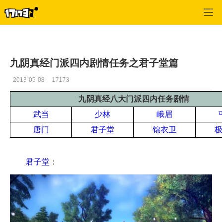
九阴真经
>
君子堂
>
正文
九阴真经门派四内剧情任务之君子堂篇
2013-05-08
17173
九阴真经八大门派四内任务剧情
武当
少林
峨眉
唐门
君子堂
锦衣卫
君子堂
：