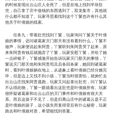
的时候发现出云山庄人全死了，但是在地上找到半块肚
兜，自己拿了庄中值钱的东西逃到了，双龙集市，其他就
什么都不知道了。玩家寻思着找到这个丫鬟也许有什么其
他关于叶倩娘的线索。
任务九：带着肚兜找到丫鬟，玩家询问丫鬟关于叶倩
娘的事情，还问诸葛家灭门那天有没有看到什么，丫鬟不
做声，玩家便说起朱阿贵，丫鬟听到朱阿贵哭了起来，原
来朱阿贵有钱后就抛弃了丫鬟，玩家安慰丫鬟，并给了她
一点碎银子，丫鬟感激开始告诉玩家灭门那天的事情，丫
鬟说灭门那天他和朱阿贵苟且后各回各家，她回到诸葛家
时，看到叶倩娘躺在地上，从迹象上看叶倩娘已经分娩完
毕，但是边上又找不到小孩，丫鬟当时很害怕，就匆忙去
出云山庄找朱阿贵逃跑，玩家又问起拿出肚兜，问丫鬟认
不认得此物，丫鬟一眼就看出这肚兜是叶倩娘所有。玩家
很怀疑诸葛家和出云山庄的灭门事件和叶倩娘有很大关
系。而且这孩子不见了，但是归离山庄中的诸葛云是不正
是叶倩娘的孩子，这小孩失而复得背后有什么秘密，玩家
跑去和叶倩娘对质，希望能找到答案。