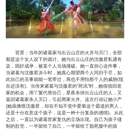
背景：当年的诸葛家与出云山庄的火并与灭门，全部
都是这个女人设下的诡计。她与出云山庄的沈傲君私通有
染，因奸成孕，被某个人当场撞破。她一直担心这件事，
当诸葛与沈傲君决斗时，她真心期望两个人同归于尽，如
此自己的丑事就能一笔带过，再也不用怕那个人的威胁(现
在还没有)。当传来诸葛与沈傲君的“死讯”时，她假借回老
家的机会，用丫鬟代替自己，星夜杀掉出云山庄的人，又
返回诸葛家杀人灭口，引起两家火并。这次行动让她小产
(她虽痛恨沈傲君，却在不知不觉中爱着这个霸道的男人，
还是十分在意这个孩子，这是一种十分复杂的感情)。从此
之后，一直以为诸葛世家复仇的立场出现。自己为孩子缝
制的肚兜，一半留给了自己，一半留给了胎死腹中的孩